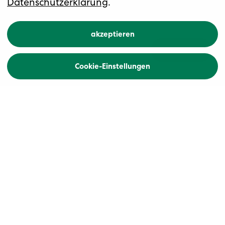
Datenschutzerklärung
.
akzeptieren
Übersicht
Buchen
Cookie-Einstellungen
Zurück
Höhepunkte
E-Graveln im romantischen
Hausruckwald
Gravelparadies Schafberg zwischen
Mondsee und Wolfgangsee
Vollpension mit Tischgetränken