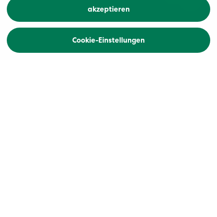
akzeptieren
Cookie-Einstellungen
Home
Aktivferien
Bleiben auch Sie in Bewegung und entdecken Sie
immer wieder Neues und Spannendes. Ob per E-
Bike, mit dem E-Mountainbike oder auf Skiern -
stöbern Sie durch unsere einzigartigen
Reiseangebote und erleben Sie Aktivferien der
Extraklasse.