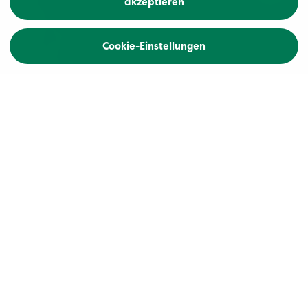
akzeptieren
Cookie-Einstellungen
Home
Carreisen und Busreisen mit
Komfort
«Twerenbold Reisen» steht für Qualität, Komfort
und Service. Wir bieten Ihnen das ganze Jahr
über umfangreiche Angebote von Carreisen und
Busreisen in Europa an. Unsere Rundreisen sind
geschnürte Pakete, in denen Transport, Hotel,
gewisse Mahlzeiten und verschiedene Leistungen
unterwegs bereits eingeschlossen sind. So reisen