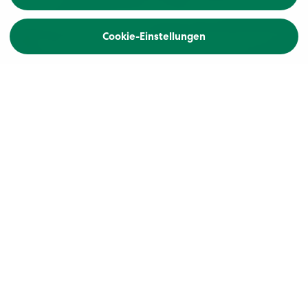
Cookie-Einstellungen
Home
Excellence Flussreisen:
Willkommen an Bord!
Eine Excellence-Flussreise erfüllt höchste
Ansprüche – auf unverwechselbare Art. Als
grösster Anbieter der Flusskreuzfahrten in der
Schweiz gilt Excellence Cruises aus gutem Grund
als Nummer 1. Was Flussreisen von
Excellence Cruises einzigartig macht, erfahren Sie
hier –
14 gute Gründe
.