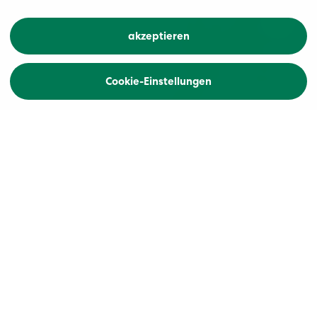
akzeptieren
Cookie-Einstellungen
Car mieten
Schneesporttage
Wintervergnügen aus einer Hand. Gerne
organisieren wir Ihren Schneesporttag komplett:
Hin- und Rückfahrt im Komfortklasse Reisebus,
Bergbahntickets, auf Wunsch auch
Materialmieten und Tourenführer.