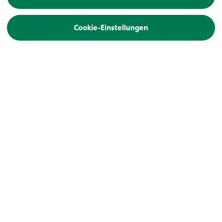
Cookie-Einstellungen
Gruppenausflüge
Eine Schifffahrt die ist lustig...
Verbinden Sie Ihren Tagesausflug durch unsere
schöne Schweizer Landschaft mit einer Schifffahrt
auf dem Vierwaldstättersee.
Eine spannende Kombination zweier
Perspektiven: Zu Land und auf dem Wasser.
Dank jahrelanger Zusammenarbeit mit der