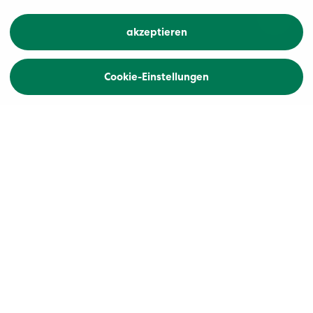
akzeptieren
Cookie-Einstellungen
Home
Carreisen / Rundreisen Istrien
Es zieht uns in südliche Gefilde...es wird laut
geredet und gelacht, es liegt Leichtigkeit und
Lebensfreude in der Luft. Lassen Sie sich vom
mediterranen Lebensgefühl und der
grenzenlosen Herzlichkeit anstecken und
geniessen Sie unvergessliche Tage in Istrien.