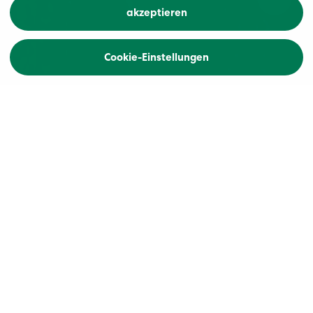
akzeptieren
Cookie-Einstellungen
Home
Carreisen / Rundreisen Sizilien
Beim ersten Schritt auf sizilianischen Boden stellen
Sie fest: Sizilien ist anders als Italien, bunter und
extremer. Die Trauminsel im Mittelmeer ist in ihrer
Vielfalt selber ein kleiner Kontinent. Traumstrände
und vulkanisch geprägte Landschaften, quirlige
Städte, mächtige Kathedralen und Spuren
römischer und griechischer Vergangenheit: lassen