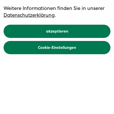
Weitere Informationen finden Sie in unserer
Datenschutzerklärung
.
akzeptieren
Cookie-Einstellungen
Weihnachtsmärkte im Advent
Entdecken Sie zauberhaft schöne Adventsmärkte
und lassen Sie sich von all den Lichtern in
Weihnachtsstimmung bringen. Vielleicht findet
sich in den charmanten Holzhäuschen das ein