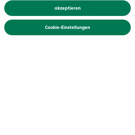
akzeptieren
Übersicht
Buchen
Cookie-Einstellungen
Zurück
Höhepunkte
Fjordzauber von Flåm bis Stavanger
Hansestadt Bergen
Nostalgische Telemarkregion
Unsere Fahrten durch imposante Fjorde, wo sich
die spektakuläre Natur im ruhigen Wasser