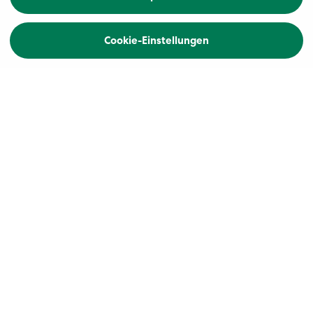
Übersicht
Cookie-Einstellungen
Zurück
Höhepunkte
Charmantes Fischerstädtchen Honfleur
mit Mittagessen
Dem Impressionismus auf der Spur im
Haus & Garten von Claude Monet
Tagesauflug Paris
An Bord der Excellence Royal durch das Seinetal