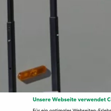
Unsere Webseite verwendet C
Für ein optimales Webseiten-Erleb