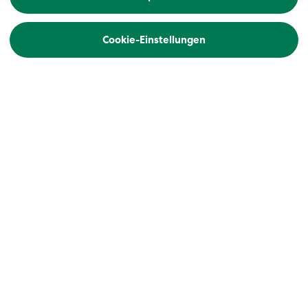
Berner Oberland mit
Interlaken
Cookie-Einstellungen
Reiseblog
Aus aktuellem Anlass haben wir unser
Angebot an Reisen innerhalb der Schweiz
kurzerhand erweitert. Unser Reisechauffeur
Thomas Wittwer hat uns traumhafte
Impressionen von der Reise «Berner Oberland
mit Interlaken» mitgebracht. Sehen Sie selbst...
denn das Gute liegt so nah!