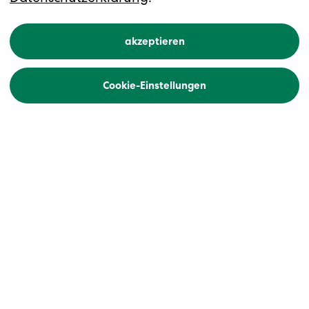
akzeptieren
Cookie-Einstellungen
Home
Lebensgefühl entdecken:
Frankreich & Italien
Frankreich oder Italien? Stilvoller Apéro oder
sonniges
dolce far niente
– entdecken Sie Reisen,
die Ihr Lebensgefühl widerspiegeln.