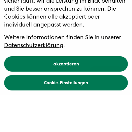
sicher läuft, wir die Leistung im Blick behalten
und Sie besser ansprechen zu können. Die
Cookies können alle akzeptiert oder
individuell angepasst werden.
Das stimmungsvolle
Weihnachtskonzert im Südtirol
Advent in Südtirol mit
Weitere Informationen finden Sie in unserer
Kastelruther Spatzen
Datenschutzerklärung
.
akzeptieren
Übersicht
Buchen
Cookie-Einstellungen
Zurück
Höhepunkte