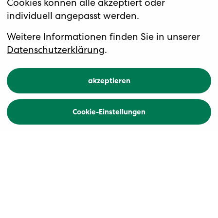
Cookies können alle akzeptiert oder
individuell angepasst werden.
Die Fauststadt Staufen und
preisgekrönte Weine vom Weingut
Weitere Informationen finden Sie in unserer
Abril
Genuss in Südbaden:
Datenschutzerklärung
.
Staufen & Abril
akzeptieren
Übersicht
Buchen
Cookie-Einstellungen
Zurück
Höhepunkte
Kulturelles Erbe trifft auf prämierten
Genuss