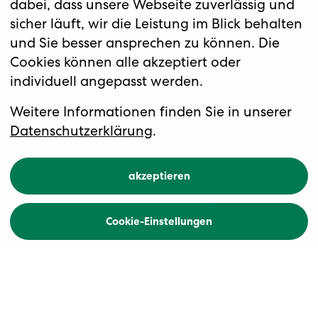
dabei, dass unsere Webseite zuverlässig und
sicher läuft, wir die Leistung im Blick behalten
und Sie besser ansprechen zu können. Die
Cookies können alle akzeptiert oder
individuell angepasst werden.
Weihnachtsmärkte in historischem
Ambiente
Romantische Strasse
Weitere Informationen finden Sie in unserer
Datenschutzerklärung
.
akzeptieren
Übersicht
Buchen
Cookie-Einstellungen
Zurück