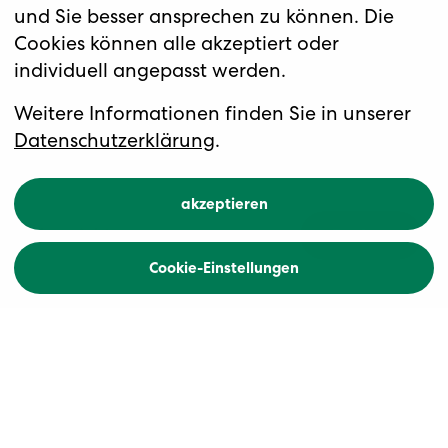
und Sie besser ansprechen zu können. Die
Cookies können alle akzeptiert oder
individuell angepasst werden.
Zum Jahresausklang in die Stadt
der Medici
Silvester in Florenz
Weitere Informationen finden Sie in unserer
Datenschutzerklärung
.
akzeptieren
Übersicht
Buchen
Cookie-Einstellungen
Zurück
Höhepunkte